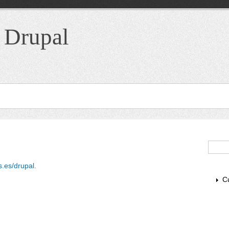
 Drupal
For
s.es/drupal
.
C