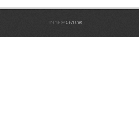
Theme by
Devsaran